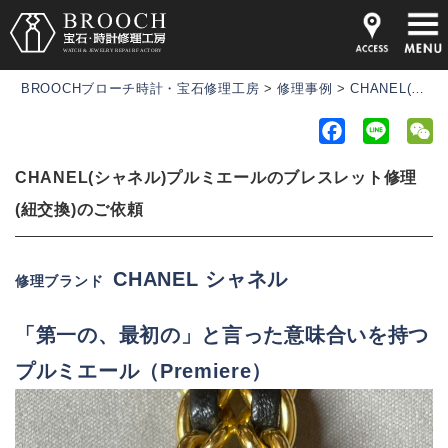
BROOCHブローチ時計・宝石修理工房
>
修理事例
>
CHANEL(シャネル)プルミエールのブレスレット修理(紐交換)のご依頼
F
L
a
i
e
CHANEL(シャネル)プルミエールのブレスレット修理
c
n
C
e
e
h
(紐交換)のご依頼
b
a
o
t
CHANEL シャネル
修理ブランド
o
k
「第一の、最初の」と言った意味合いを持つ
プルミエール（Premiere）