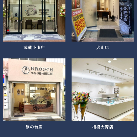
武蔵小山店
大山店
旗の台店
相模大野店