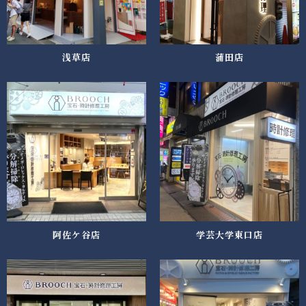
浅草店
蒲田店
阿佐ケ谷店
学芸大学東口店