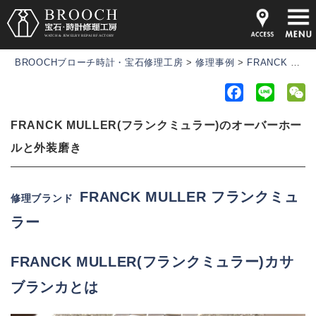
BROOCHブローチ時計・宝石修理工房
>
修理事例
>
FRANCK MULLER(フランクミュラー)のオーバーホールと外装磨き
F
L
a
i
e
FRANCK MULLER(フランクミュラー)のオーバーホー
c
n
C
e
e
h
ルと外装磨き
b
a
o
t
FRANCK MULLER フランクミュ
修理ブランド
o
ラー
k
FRANCK MULLER(フランクミュラー)カサ
ブランカとは