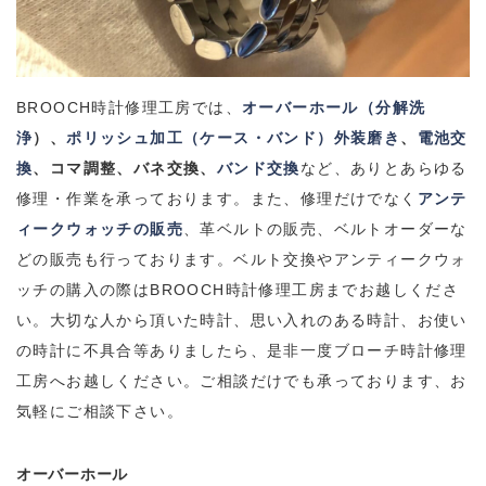
BROOCH
時計修理工房では、
オーバーホール（分解洗
浄
）、
ポリッシュ加工（ケース・バンド）外装磨き
、
電池交
換
、コマ調整、バネ交換、
バンド交換
など、ありとあらゆる
修理・作業を承っております。
また、修理だけでなく
アンテ
ィークウォッチの販売
、革ベルトの販売、ベルトオーダーな
どの販売も行っております。
ベルト交換やアンティークウォ
ッチの購入の際は
BROOCH
時計修理工房までお越しくださ
い。
大切な人から頂いた時計、思い入れのある時計、お使い
の時計に不具合等ありましたら、是非一度ブローチ時計修理
工房へお越しください。
ご相談だけでも承っております、お
気軽にご相談下さい。
オーバーホール