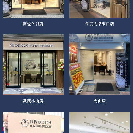
阿佐ケ谷店
学芸大学東口店
武蔵小山店
大山店