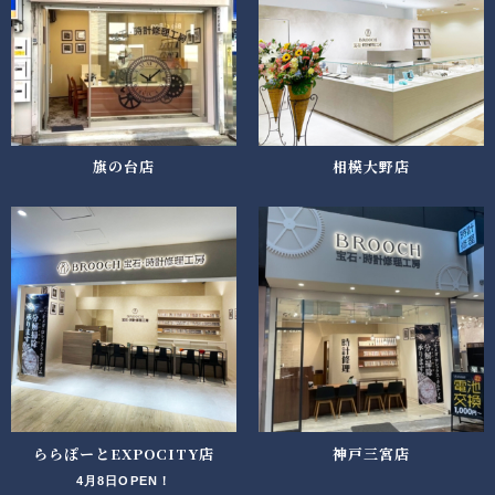
旗の台店
相模大野店
ららぽーとEXPOCITY店
神戸三宮店
4月8日OPEN！