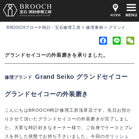
BROOCHブローチ時計・宝石修理工房
>
修理事例
>
グランドセイコーの外装磨きを承りました。
F
L
a
i
e
グランドセイコーの外装磨きを承りました。
c
n
C
e
e
h
b
a
Grand Seiko グランドセイコー
修理ブランド
o
t
o
グランドセイコー
の外装磨き
k
こんにちはBROOCH時計修理工房浅草店です。先日お預か
りさせて頂いたグランドセイコーの外装磨きが完了しまし
た。大変な時計好きなオーナー様で、ご自身でケースとブレ
スを外した状態でお持ち下さいました。今回の
ポリッシュ