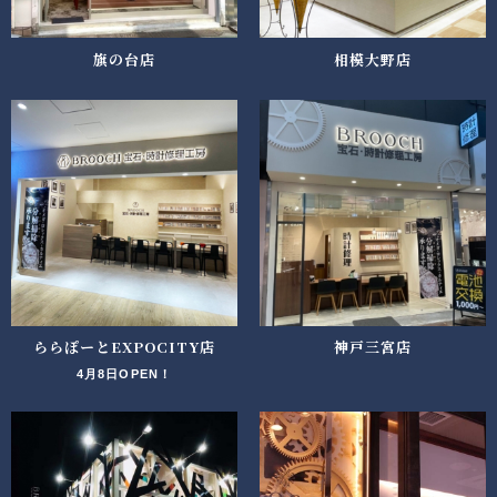
旗の台店
相模大野店
ららぽーとEXPOCITY店
神戸三宮店
4月8日OPEN！