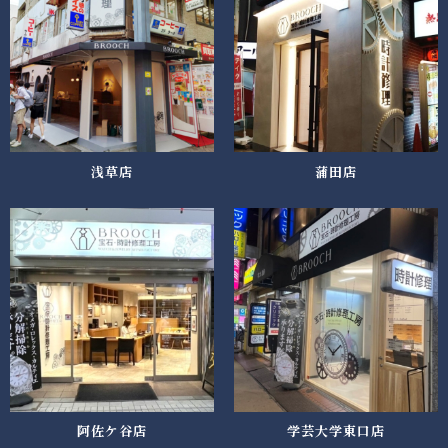
浅草店
蒲田店
阿佐ケ谷店
学芸大学東口店