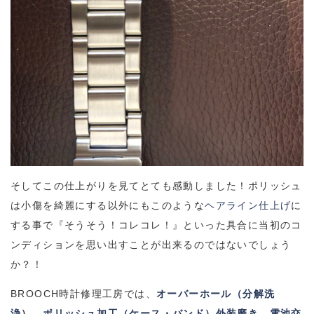
そしてこの仕上がりを見てとても感動しました！ポリッシュ
は小傷を綺麗にする以外にもこのような
ヘアライン仕上げ
に
する事で『そうそう！コレコレ！』といった具合に当初のコ
ンディションを思い出すことが出来るのではないでしょう
か？！
BROOCH
時計修理工房では、
オーバーホール（分解洗
浄
）、
ポリッシュ加工（ケース・バンド）外装磨き
、
電池交