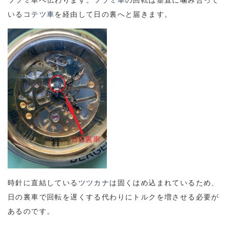
ツヅミ車へ伝わります。
ツヅミ車
の回転は垂直に噛み合って
いる
コテツ車
を経由して日の裏へと届きます。
時針に直結している
ツツカナ
は固くはめ込まれているため、
日の裏車で回転を遅くする代わりにトルクを増させる必要が
あるのです。