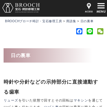
BROOCHブローチ時計・宝石修理工房
>
用語集
>
日の裏車
F
L
a
i
e
c
n
C
e
e
h
日の裏車
b
a
o
t
o
k
時針や分針などの示持部分に直接連動す
る歯車
リューズ
を引いた状態で回すとその回転は
マキシン
を通じて