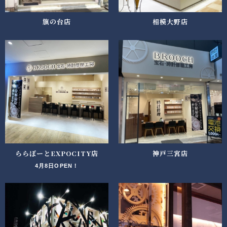
旗の台店
相模大野店
ららぽーとEXPOCITY店
神戸三宮店
4月8日OPEN！