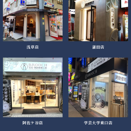
浅草店
蒲田店
阿佐ケ谷店
学芸大学東口店