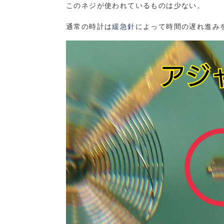
このネジが使われているものは少ない。
通常の時計は
緩急針
によって時間の遅れ進み