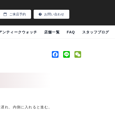
ご来店予約
お問い合わせ
アンティークウォッチ
店舗一覧
FAQ
スタッフブログ
F
L
W
a
i
e
c
n
C
e
e
h
b
a
o
t
o
k
は遅れ、内側に入れると進む。