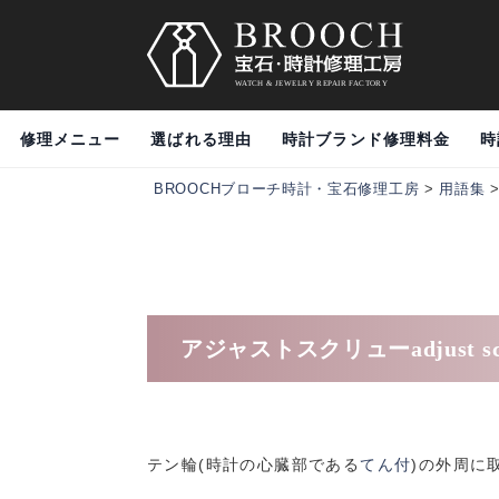
修理メニュー
選ばれる理由
時計ブランド修理料金
時
BROOCHブローチ時計・宝石修理工房
>
用語集
アジャストスクリューadjust sc
テン輪(時計の心臓部である
てん付
)の外周に