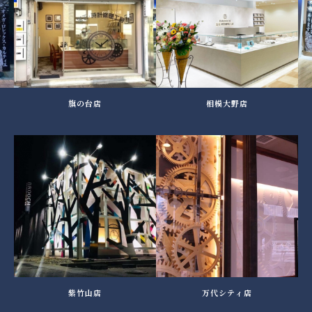
旗の台店
相模大野店
紫竹山店
万代シティ店