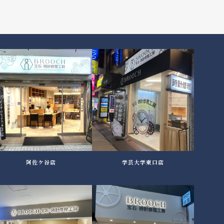
阿佐ケ谷店
学芸大学東口店