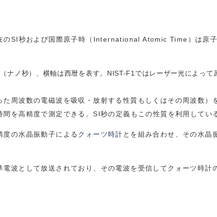
および国際原子時（International Atomic Time）は
（ナノ秒）、横軸は西暦を表す。NIST-F1ではレーザー光によっ
った周波数の電磁波を吸収・放射する性質もしくはその周波数）
時間を高精度で測定できる。SI秒の定義もこの性質を利用してい
精度の水晶振動子による
クォーツ時計
とを組み合わせ、その水晶
準電波として放送されており、その電波を受信してクォーツ時計