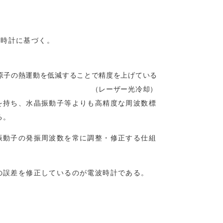
原子時計に基づく。
て原子の熱運動を低減することで精度を上げている
（レーザー光冷却）
を持ち、水晶振動子等よりも高精度な周波数標
る。
振動子の発振周波数を常に調整・修正する仕組
の誤差を修正しているのが電波時計である。