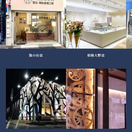
旗の台店
相模大野店