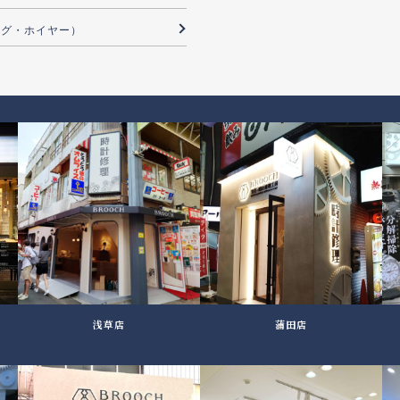
（タグ・ホイヤー）
浅草店
蒲田店