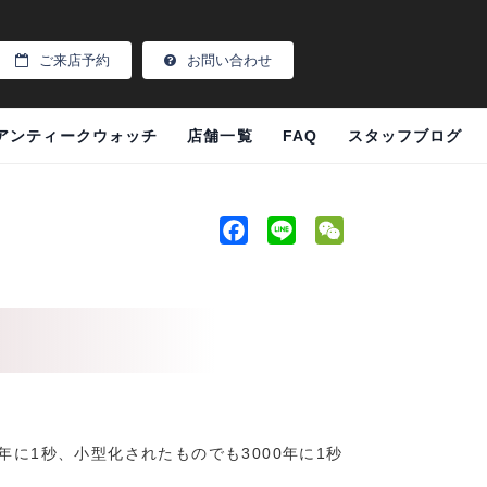
ご来店予約
お問い合わせ
アンティークウォッチ
店舗一覧
FAQ
スタッフブログ
F
L
W
a
i
e
c
n
C
e
e
h
b
a
o
t
o
k
に1秒、小型化されたものでも3000年に1秒