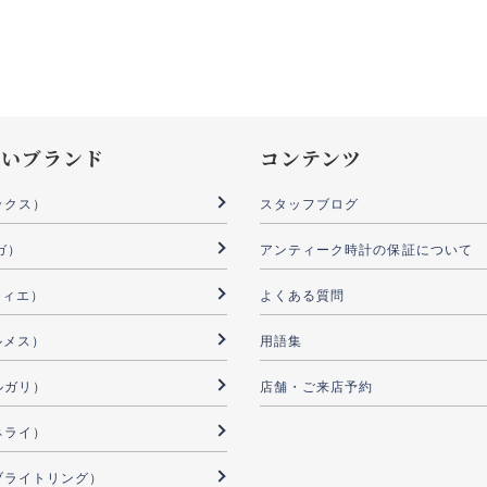
扱いブランド
コンテンツ
ックス）
スタッフブログ
ガ）
アンティーク時計の保証について
ルティエ）
よくある質問
ルメス）
用語集
ブルガリ）
店舗・ご来店予約
パネライ）
G（ブライトリング）