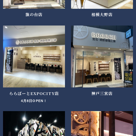
旗の台店
相模大野店
ららぽーとEXPOCITY店
神戸三宮店
4月8日OPEN！