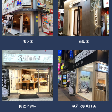
浅草店
蒲田店
阿佐ケ谷店
学芸大学東口店