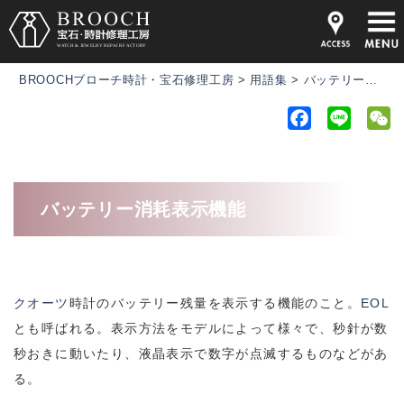
BROOCHブローチ時計・宝石修理工房
>
用語集
>
バッテリー消耗表示機能
F
L
a
i
e
c
n
C
e
e
h
バッテリー消耗表示機能
b
a
o
t
o
k
クオーツ
時計のバッテリー残量を表示する機能のこと。
EOL
とも呼ばれる。表示方法をモデルによって様々で、秒針が数
秒おきに動いたり、液晶表示で数字が点滅するものなどがあ
る。