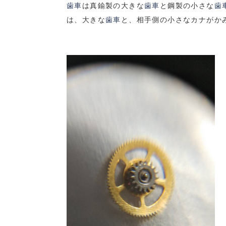
歯車
は真鍮製の大きな
歯車
と鋼製の小さな
歯
は、大きな
歯車
と、相手側の小さなカナがか