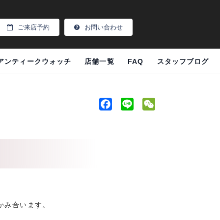
ご来店予約
お問い合わせ
アンティークウォッチ
店舗一覧
FAQ
スタッフブログ
F
L
W
a
i
e
c
n
C
e
e
h
b
a
o
t
o
k
かみ合います。