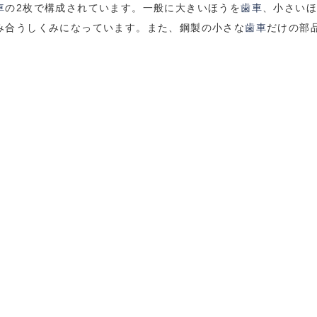
車
の2枚で構成されています。一般に大きいほうを
歯車
、小さい
み合うしくみになっています。また、鋼製の小さな
歯車
だけの部