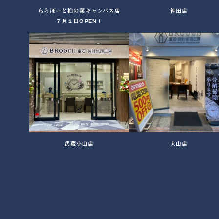
ららぽーと柏の葉キャンパス店
神田店
７月１日OPEN！
武蔵小山店
大山店