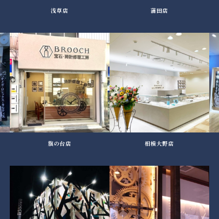
浅草店
蒲田店
旗の台店
相模大野店