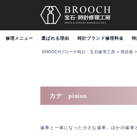
修理メニュー
選ばれる理由
時計ブランド修理料金
時
BROOCHブローチ時計・宝石修理工房
>
用語集
カナ pinion
歯車
と一体になった小さな
歯車
。ほかの
歯車