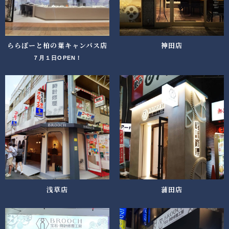
ららぽーと柏の葉キャンパス店
神田店
７月１日OPEN！
浅草店
蒲田店