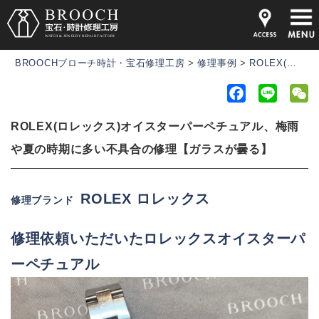
BROOCHブローチ時計・宝石修理工房
>
修理事例
>
ROLEX(ロレックス)オイスターパーペチュアル、梅雨や夏の時期に多い不具合の修理【ガラスが曇る】
F
L
a
i
e
ROLEX(ロレックス)オイスターパーペチュアル、梅雨
c
n
C
e
e
h
や夏の時期に多い不具合の修理【ガラスが曇る】
b
a
o
t
ROLEX ロレックス
修理ブランド
o
k
修理依頼いただいたロレックスオイスターパ
ーペチュアル