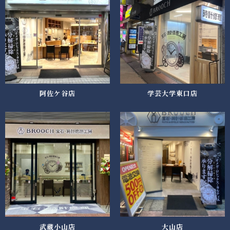
阿佐ケ谷店
学芸大学東口店
武蔵小山店
大山店