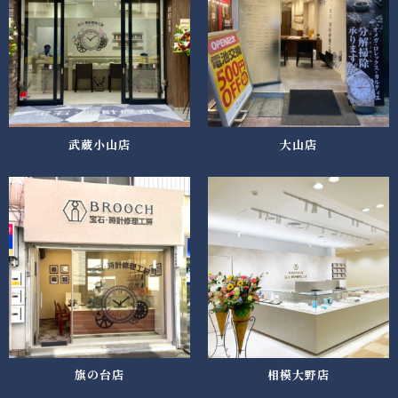
武蔵小山店
大山店
旗の台店
相模大野店