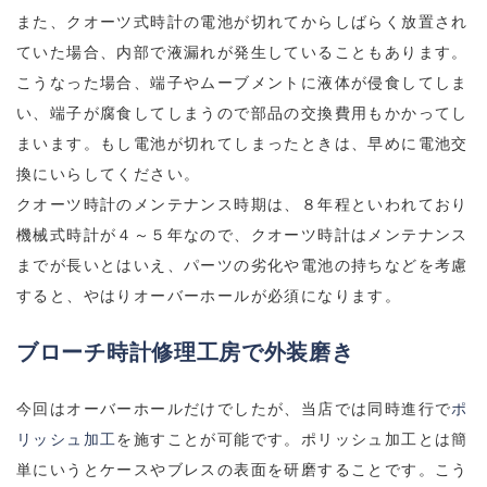
また、クオーツ式時計の電池が切れてからしばらく放置され
ていた場合、内部で液漏れが発生していることもあります。
こうなった場合、端子やムーブメントに液体が侵食してしま
い、端子が腐食してしまうので部品の交換費用もかかってし
まいます。もし電池が切れてしまったときは、早めに電池交
換にいらしてください。
クオーツ時計のメンテナンス時期は、８年程といわれており
機械式時計が４～５年なので、クオーツ時計はメンテナンス
までが長いとはいえ、パーツの劣化や電池の持ちなどを考慮
すると、やはりオーバーホールが必須になります。
ブローチ時計修理工房で外装磨き
今回はオーバーホールだけでしたが、当店では同時進行で
ポ
リッシュ加工
を施すことが可能です。ポリッシュ加工とは簡
単にいうとケースやブレスの表面を研磨することです。こう