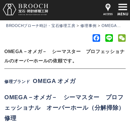
BROOCHブローチ時計・宝石修理工房
>
修理事例
>
OMEGA－オメガ－ シーマスター プロフェッショナルのオーバーホールの依頼です。
F
L
a
i
e
OMEGA－オメガ－ シーマスター プロフェッショナ
c
n
C
e
e
h
ルのオーバーホールの依頼です。
b
a
o
t
OMEGA オメガ
修理ブランド
o
k
OMEGA－オメガ－
シーマスター プロフ
ェッショナル オーバーホール（分解掃除）
修理