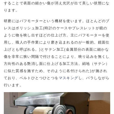
することで表面の細かい傷が消え光沢が出て美しい状態にな
ります。
研磨にはバフモーターという機材を使います。ほとんどのブ
レスはポリッシュ加工(時計のケースやブレスレットが鏡の
ように物を映し出すほどの仕上げ方。主にバフモーターを使
用し、職人の手作業により磨き込まれるのが一般的。鏡面仕
上げとも呼ばれる。)とサテン加工(金属部分の表面に細かな
傷を非常に狭い間隔で付けることにより、映り込みを無くし
方向性のある艶消し面に仕上げる加工方法。絹地（サテン）
に似た質感を施すため、そのように名付けられた)が施され
ており、ベルトひとつひとつを
マスキング
し、バラしながら
行います。