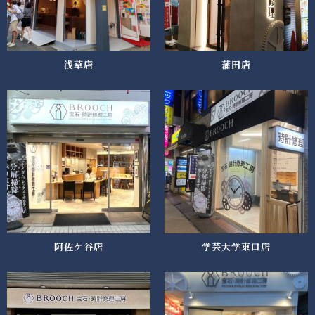
浅草店
蒲田店
阿佐ケ谷店
学芸大学東口店