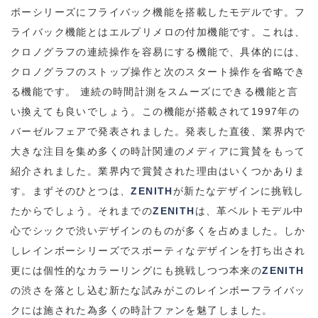
ボーシリーズにフライバック機能を搭載したモデル
です。フ
ライバック機能とはエルプリメロの付加機能です。これは、
クロノグラフの連続操作を容易にする機能で、具体的には、
クロノグラフのストップ操作と次のスタート操作を省略でき
る機能です。 連続の時間計測をスムーズにできる機能と言
い換えても良いでしょう。この機能が搭載されて
1997年
の
バーゼルフェアで発表されました。発表した直後、業界内で
大きな注目を集め多くの時計関連のメディアに賞賛をもって
紹介されました。
業界内で賞賛された理由はいくつかありま
す。まずそのひとつは、
ZENITH
が新たなデザインに挑戦し
たからでしょう。それまでの
ZENITH
は、革ベルトモデル中
心でシックで渋いデザインのものが多くを占めました。しか
しレインボーシリーズでスポーティなデザインを打ち出され
更には個性的なカラーリングにも挑戦しつつ本来の
ZENITH
の渋さを落とし込む新たな試みがこのレインボーフライバッ
クには施された為多くの時計ファンを魅了しました。