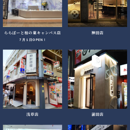
ららぽーと柏の葉キャンパス店
神田店
７月１日OPEN！
浅草店
蒲田店