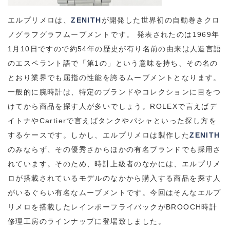
エルプリメロは、
ZENITH
が開発した世界初の自動巻きクロ
ノグラフグラフムーブメント
です。 発表されたのは1969年
1月10日ですので約54年の歴史が有り名前の由来は人造言語
のエスペラント語で「第1の」という意味を持ち、その名の
とおり業界でも屈指の性能を誇るムーブメントとなります。
一般的に腕時計は、特定のブランドやコレクションに目をつ
けてから商品を探す人が多いでしょう。ROLEXで言えばデ
イトナやCartierで言えばタンクやパシャといった探し方を
するケースです。しかし、エルプリメロは製作した
ZENITH
のみならず、その優秀さからほかの有名ブランドでも採用さ
れています。そのため、時計上級者のなかには、エルプリメ
ロが搭載されているモデルのなかから購入する商品を探す人
がいるぐらい有名なムーブメントです。今回はそんなエルプ
リメロを搭載したレインボーフライバックがBROOCH時計
修理工房のラインナップに登場致しました。