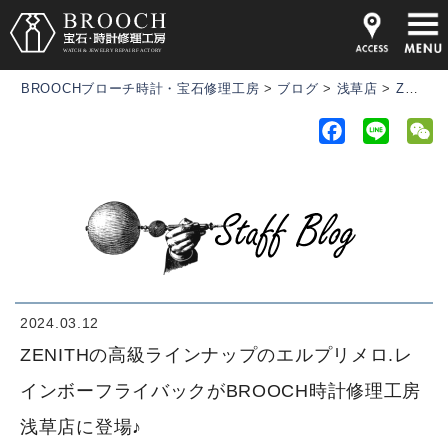
BROOCHブローチ時計・宝石修理工房
>
ブログ
>
浅草店
>
ZENITHの高級ラインナップのエルプリメロ.レインボーフライバックがBROOCH時計修理工房浅草店に登場♪
F
L
a
i
e
c
n
C
e
e
h
b
a
o
t
o
k
2024.03.12
ZENITHの高級ラインナップのエルプリメロ.レ
インボーフライバックがBROOCH時計修理工房
浅草店に登場♪