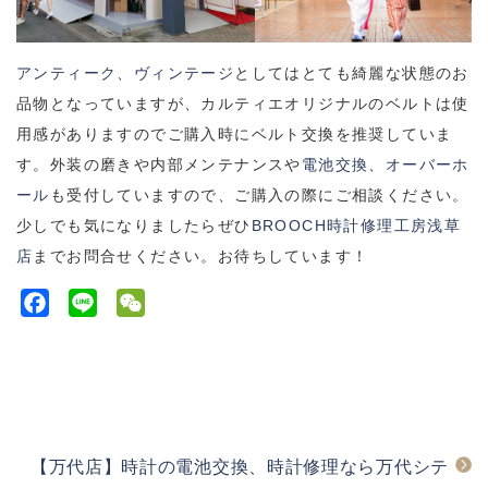
アンティーク、ヴィンテージ
としてはとても綺麗な状態のお
品物となっていますが、カルティエオリジナルのベルトは使
用感がありますのでご購入時にベルト交換を推奨していま
す
。外装の磨きや内部メンテナンスや
電池交換
、
オーバーホ
ール
も受付していますので、ご購入の際にご相談ください。
少しでも気になりましたらぜひ
BROOCH時計修理工房浅草
店
までお問合せください。お待ちしています！
F
L
W
a
i
e
c
n
C
e
e
h
b
a
o
t
【万代店】時計の電池交換、時計修理なら万代シテ
o