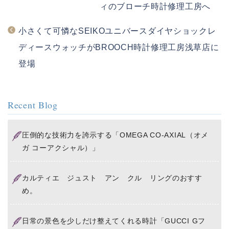
k
ィのブローチ時計修理工房へ
小さくて可憐なSEIKOユニバースダイヤショックレ
ディースウォッチがBROOCH時計修理工房浅草店に
登場
Recent Blog
圧倒的な技術力を誇示する「OMEGA CO-AXIAL（オメ
ガ コーアクシャル）」
カルティエ ジュスト アン クル リングのおすす
め。
日常の景色を少しだけ整えてくれる時計「GUCCI Gフ