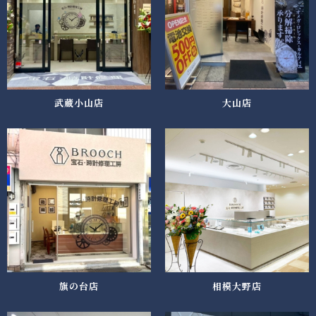
武蔵小山店
大山店
旗の台店
相模大野店