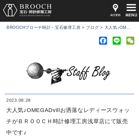
BROOCHブローチ時計・宝石修理工房
>
ブログ
>
大人気♪OMEGADvillお洒落なレディースウォッチがＢＲＯＯＣＨ時計修理工房浅草店にて販売中です♪
F
L
a
i
e
c
n
C
e
e
h
b
a
o
t
o
k
2023.08.28
大人気♪OMEGADvillお洒落なレディースウォッ
チがＢＲＯＯＣＨ時計修理工房浅草店にて販売
中です♪