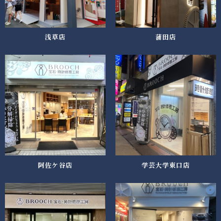
浅草店
蒲田店
阿佐ケ谷店
学芸大学東口店