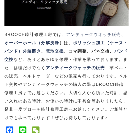
BROOCH
時計修理工房では、
アンティークウオッチ販売
、
オーバーホール（分解洗浄
）は、
ポリッシュ加工（ケース・
バンド）外装磨き
、
電池交換
、コマ調整、バネ交換、
バンド
交換
など、ありとあらゆる修理・作業を承っております。
ま
た、修理だけでなく
アンティークウォッチの販売
、革ベルト
の販売、ベルトオーダーなどの販売も行っております。
ベル
ト交換やアンティークウォッチの購入の際は
BROOCH
時計
修理工房までお越しください。
大切な人から頂いた時計、思
い入れのある時計、お使いの時計に不具合等ありましたら、
是非一度ブローチ時計修理工房へお越しください。
ご相談だ
けでも承っております！ぜひお待ちしております♪
F
L
W