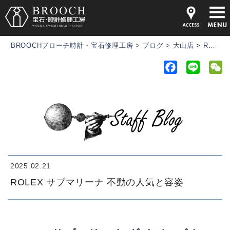
BROOCHブローチ時計・宝石修理工房
>
ブログ
>
大山店
>
ROLEX サブマリーナ 不動の人気と容姿
F
L
a
i
e
c
n
C
e
e
h
b
a
o
t
o
k
2025.02.21
ROLEX サブマリーナ 不動の人気と容姿