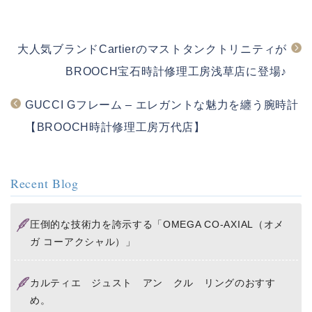
b
a
o
t
大人気ブランドCartierのマストタンクトリニティが
o
k
BROOCH宝石時計修理工房浅草店に登場♪
GUCCI Gフレーム – エレガントな魅力を纏う腕時計
【BROOCH時計修理工房万代店】
Recent Blog
圧倒的な技術力を誇示する「OMEGA CO-AXIAL（オメ
ガ コーアクシャル）」
カルティエ ジュスト アン クル リングのおすす
め。