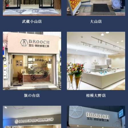
武蔵小山店
大山店
旗の台店
相模大野店