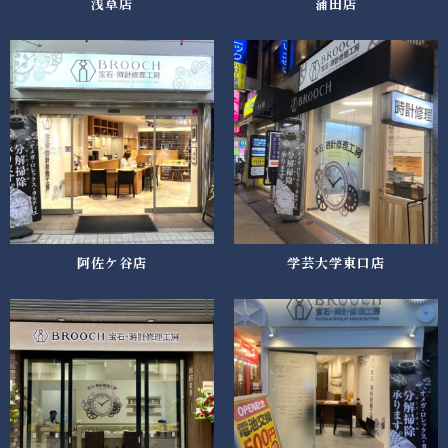
浅草店
蒲田店
阿佐ケ谷店
学芸大学東口店