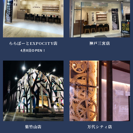
ららぽーとEXPOCITY店
神戸三宮店
4月8日OPEN！
紫竹山店
万代シティ店