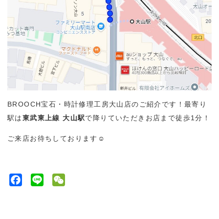
BROOCH宝石・時計修理工房大山店のご紹介です！最寄り
駅は
東武東上線 大山駅
で降りていただきお店まで徒歩1分！
ご来店お待ちしております☺
F
L
W
a
i
e
c
n
C
e
e
h