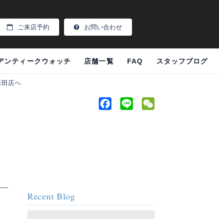
ご来店予約
お問い合わせ
アンティークウォッチ
店舗一覧
FAQ
スタッフブログ
H蒲田店へ
F
L
W
a
i
e
c
n
C
e
e
h
b
a
o
t
o
k
Recent Blog