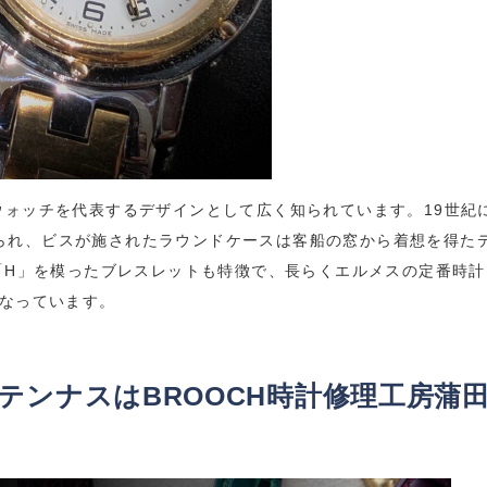
ウォッチを代表するデザインとして広く知られています。19世紀
られ、ビスが施されたラウンドケースは客船の窓から着想を得た
字「H」を模ったブレスレットも特徴で、長らくエルメスの定番時計
になっています。
テンナスは
BROOCH
時計修理工房蒲