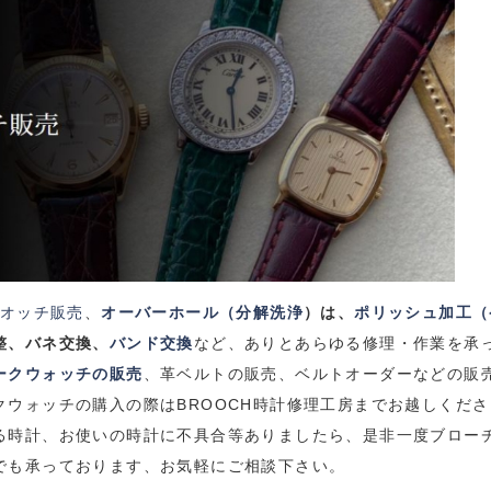
オッチ販売
、
オーバーホール（分解洗浄
）は、
ポリッシュ加工（
整、バネ交換、
バンド交換
など、ありとあらゆる修理・作業を承
ークウォッチの販売
、革ベルトの販売、ベルトオーダーなどの販
クウォッチの購入の際は
BROOCH
時計修理工房までお越しくださ
る時計、お使いの時計に不具合等ありましたら、是非一度ブロー
でも承っております、お気軽にご相談下さい。