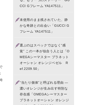
る、もう一つのストーリー「GU
CCI Gフレーム YA147511」
未使用のまま残されていた、静
かな奇跡との出会い「GUCCI G
フレーム YA147511」
選ぶのはスペックではなく“感
覚” この一本が似合う人とは「O
MEGAシーマスター プラネット
オーシャン オレンジベゼル R
で
ef.2209.50」
ス
時
“当たり個体”と呼ばれる理由 ―
濃いオレンジが生み出す特別な
存在感「OMEGAシーマスター
プラネットオーシャン オレンジ