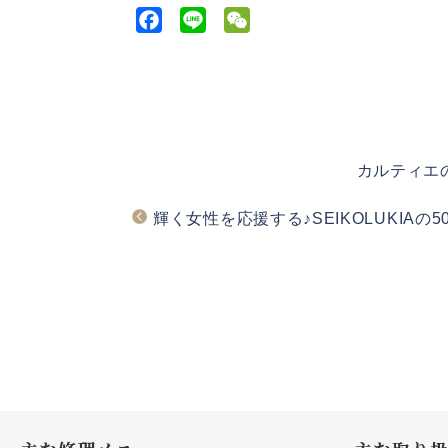
F
L
W
a
i
e
c
n
C
e
e
h
b
a
o
t
カルティエ
o
k
輝く女性を応援する♪SEIKOLUKIA