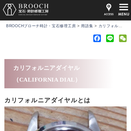
BROOCHブローチ時計・宝石修理工房
>
用語集
>
カリフォルニアダイヤル（CALIFORNIA DIAL）
F
L
a
i
e
c
n
C
e
e
h
カリフォルニアダイヤル
b
a
o
t
（CALIFORNIA DIAL）
o
k
カリフォルニアダイヤルとは