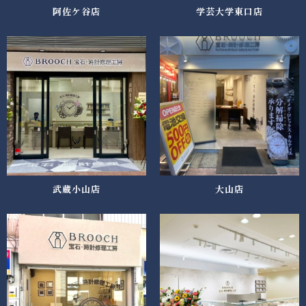
阿佐ケ谷店
学芸大学東口店
武蔵小山店
大山店