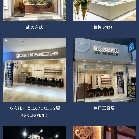
旗の台店
相模大野店
ららぽーとEXPOCITY店
神戸三宮店
4月8日OPEN！