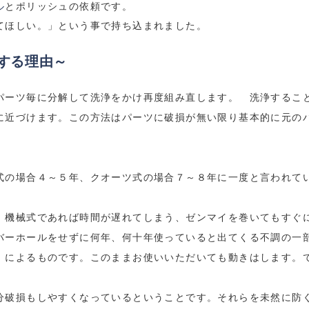
ル
とポリッシュの依頼です。
てほしい。」という事で持ち込まれました。
する理由～
パーツ毎に分解して洗浄をかけ再度組み直します。 洗浄するこ
に近づけます。この方法はパーツに破損が無い限り基本的に元の
式の場合４～５年、クオーツ式の場合７～８年に一度と言われて
。機械式であれば時間が遅れてしまう、ゼンマイを巻いてもすぐ
バーホールをせずに何年、何十年使っていると出てくる不調の一
」によるものです。このままお使いいただいても動きはします。
分破損もしやすくなっているということです。それらを未然に防