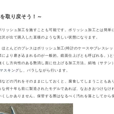
を取り戻そう！～
ポリッシュ加工を施すことも可能です。ポリッシュ加工とは簡単
光沢が出て購入した直後のような美しい状態になります。
。ほとんどのブレスはポリッシュ加工
(
時計のケースやブレスレッ
業により磨き込まれるのが一般的。鏡面仕上げとも呼ばれる。
)
と
無くし方向性のある艶消し面に仕上げる加工方法。絹地（サテン
マスキング
し、バラしながら行います。
脂などの汚れをそのままにしておくと、腐食してしまうこともあ
うな何十年も前に製造されたモデルであれば、なおきおつけなけ
いくしかありません。保管する際はなるべく汚れを落としてから