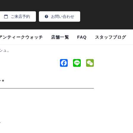
ご来店予約
お問い合わせ
アンティークウォッチ
店舗一覧
FAQ
スタッフブログ
ッシュ。
F
L
W
a
i
e
シュ。
c
n
C
e
e
h
b
a
o
t
o
k
理