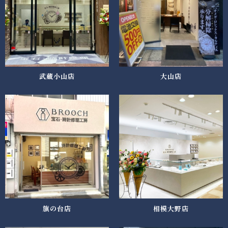
武蔵小山店
大山店
旗の台店
相模大野店