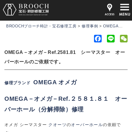
BROOCHブローチ時計・宝石修理工房
>
修理事例
>
OMEGA－オメガ－Ref.2581.81 シーマスター オーバーホールのご依頼です。
F
L
a
i
e
OMEGA－オメガ－Ref.2581.81 シーマスター オー
c
n
C
e
e
h
バーホールのご依頼です。
b
a
o
t
OMEGA オメガ
修理ブランド
o
k
OMEGA－オメガ－
Ref.２５８１.８１ オー
バーホール（分解掃除）修理
オメガ シーマスター
クオーツ
の
オーバーホール
の依頼で