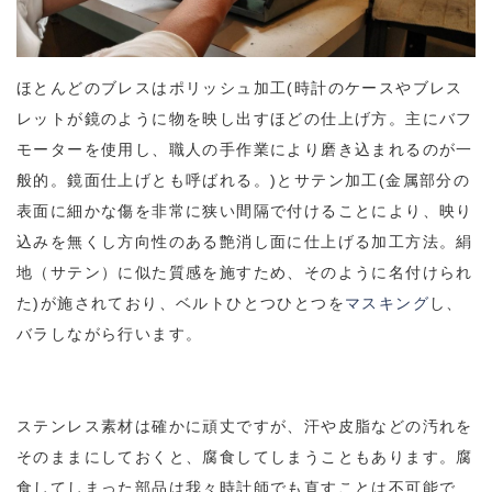
ほとんどのブレスはポリッシュ加工(時計のケースやブレス
レットが鏡のように物を映し出すほどの仕上げ方。主にバフ
モーターを使用し、職人の手作業により磨き込まれるのが一
般的。鏡面仕上げとも呼ばれる。)とサテン加工(金属部分の
表面に細かな傷を非常に狭い間隔で付けることにより、映り
込みを無くし方向性のある艶消し面に仕上げる加工方法。絹
地（サテン）に似た質感を施すため、そのように名付けられ
た)が施されており、ベルトひとつひとつを
マスキング
し、
バラしながら行います。
ステンレス素材は確かに頑丈ですが、汗や皮脂などの汚れを
そのままにしておくと、腐食してしまうこともあります。腐
食してしまった部品は我々時計師でも直すことは不可能で