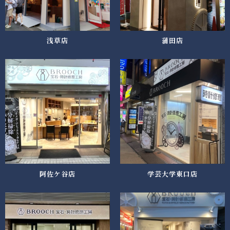
浅草店
蒲田店
阿佐ケ谷店
学芸大学東口店