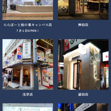
ららぽーと柏の葉キャンパス店
神田店
７月１日OPEN！
浅草店
蒲田店