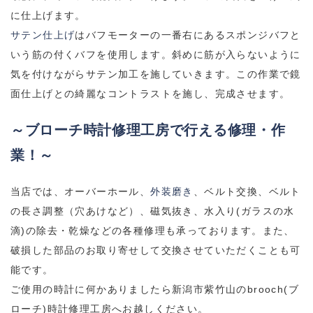
に仕上げます。
サテン仕上げ
はバフモーターの一番右にあるスポンジバフと
いう筋の付くバフを使用します。斜めに筋が入らないように
気を付けながらサテン加工を施していきます。この作業で鏡
面仕上げとの綺麗なコントラストを施し、完成させます。
～ブローチ時計修理工房で行える修理・作
業！～
当店では、オーバーホール、
外装磨き
、ベルト交換、ベルト
の長さ調整（穴あけなど）、磁気抜き、水入り(ガラスの水
滴)の除去・乾燥などの各種修理も承っております。また、
破損した部品のお取り寄せして交換させていただくことも可
能です。
ご使用の時計に何かありましたら新潟市紫竹山のbrooch(ブ
ローチ)時計修理工房へお越しください。