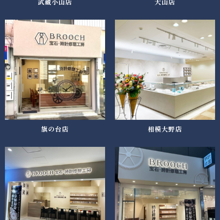
武蔵小山店
大山店
旗の台店
相模大野店