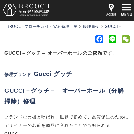
BROOCHブローチ時計・宝石修理工房
>
修理事例
>
GUCCI－グッチ－ オーバーホールのご依頼です。
F
L
a
i
e
GUCCI－グッチ－ オーバーホールのご依頼です。
c
n
C
e
e
h
b
a
Gucci グッチ
修理ブランド
o
t
o
GUCCI－グッチ－
オーバーホール（分解
k
掃除）修理
ブランドの元祖と呼ばれ、世界で初めて、品質保証のために
デザイナーの名前を商品に入れたことでも知られる
GUCCI。