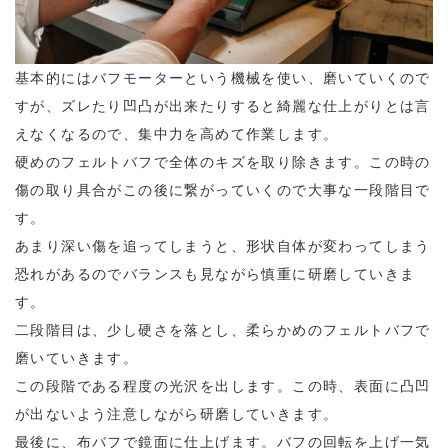
基本的には
バフモーター
という機械を使い、磨いていくので
すが、ズレたり凹凸が出来たりすると綺麗な仕上がりとは言
えなくなるので、集中力を高めて作業します。
硬めのフェルトバフで全体のキズを取り除きます。この時の
傷の取り具合がこの後に繋がっていくので大事な一段階目で
す。
あまり深い傷を追ってしまうと、形状自体が変わってしまう
恐れがあるのでバランスも見ながら慎重に研磨していきま
す。
二段階目は、少し硬さを落とし、柔らかめのフェルトバフで
磨いていきます。
この段階である程度の光沢を出します。この時、表面に凸凹
が出ないよう注意しながら研磨していきます。
最後に、布バフで鏡面に仕上げます。バフの回転を上げ一気