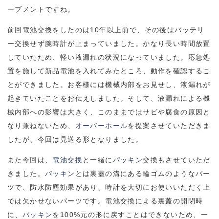
ーブメントですね。
前回電池交換をしたのは10年以上前で、その後はバッテリ
ー交換せず腕時計が止まっていました。かなり長い時間放置
していたため、軽い液漏れの状況になっていました。応急処
置を施して新品電池を入れてみたところ、動作を確認するこ
とができました。お客様には機械内部をお見せし、
液漏れが
起きていたことをお伝えしました
。そして、
液漏れによる機
械内部への影響は大きく、このままではサビや腐食の原因と
なり兼ねないため、
オーバーホール
を提案させていただきま
したが、今回は見送る形となりました。
また今回は、
電池交換
と一緒に
パッキン
交換もさせていただ
きました。
パッキン
とは裏蓋の溝にある輪ゴムのようなパー
ツで、防水防塵効果があり、時計を大切にお使いいただく上
では欠かせないパーツです。電池交換による裏蓋の開閉時
に、
パッキン
を100%元の形に戻すことはできないため、一