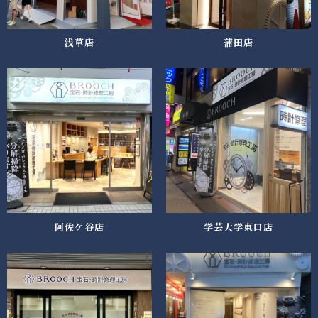
浅草店
蒲田店
阿佐ケ谷店
学芸大学東口店