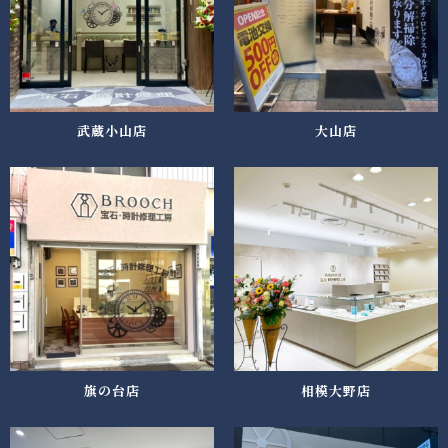
武蔵小山店
大山店
旗の台店
相模大野店