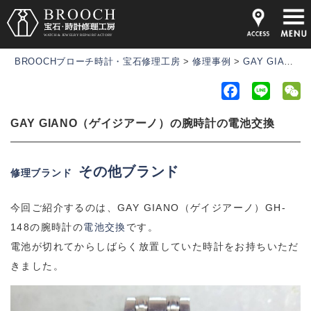
BROOCHブローチ時計・宝石修理工房
>
修理事例
>
GAY GIANO（ゲイジアーノ）の腕時計の電池交換
F
L
a
i
e
GAY GIANO（ゲイジアーノ）の腕時計の電池交換
c
n
C
e
e
h
b
a
その他ブランド
修理ブランド
o
t
o
今回ご紹介するのは、GAY GIANO（ゲイジアーノ）GH-
k
148の腕時計の
電池交換
です。
電池が切れてからしばらく放置していた時計をお持ちいただ
きました。