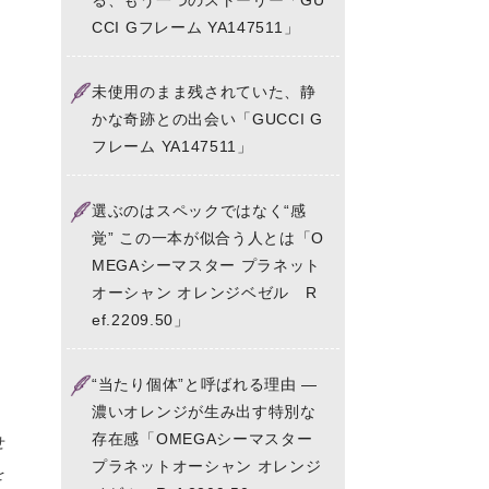
る、もう一つのストーリー「GU
CCI Gフレーム YA147511」
未使用のまま残されていた、静
かな奇跡との出会い「GUCCI G
フレーム YA147511」
選ぶのはスペックではなく“感
覚” この一本が似合う人とは「O
MEGAシーマスター プラネット
オーシャン オレンジベゼル R
ef.2209.50」
ま
“当たり個体”と呼ばれる理由 ―
ョ
濃いオレンジが生み出す特別な
存在感「OMEGAシーマスター
せ
プラネットオーシャン オレンジ
を