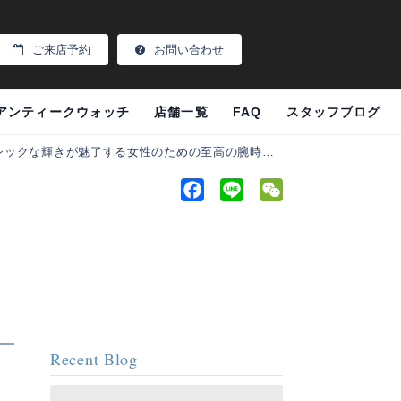
ご来店予約
お問い合わせ
アンティークウォッチ
店舗一覧
FAQ
スタッフブログ
クラシックな輝きが魅了する女性のための至高の腕時計！
F
L
W
a
i
e
c
n
C
e
e
h
b
a
o
t
o
k
Recent Blog