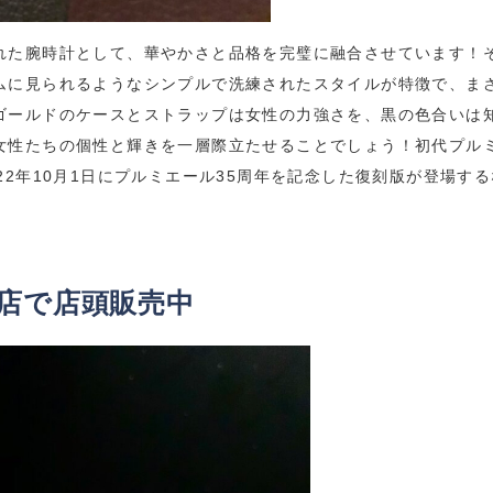
れた腕時計として、華やかさと品格を完璧に融合させています！
ムに見られるようなシンプルで洗練されたスタイルが特徴で、ま
ゴールドのケースとストラップは女性の力強さを、黒の色合いは
女性たちの個性と輝きを一層際立たせることでしょう！初代プル
22年10月1日にプルミエール35周年を記念した復刻版が登場する
店で店頭販売中