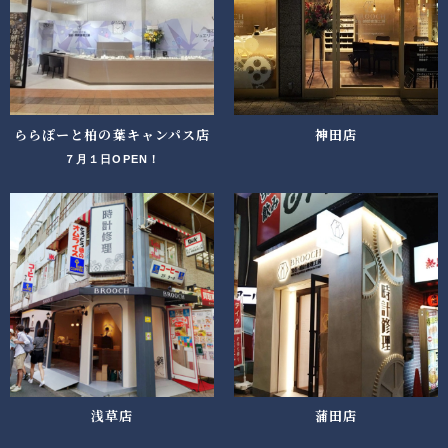
ららぽーと柏の葉キャンパス店
神田店
７月１日OPEN！
浅草店
蒲田店