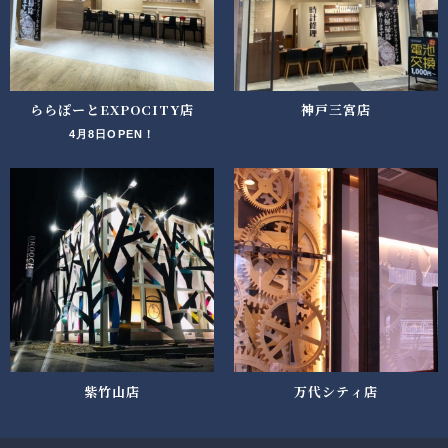
ららぽーとEXPOCITY店
神戸三宮店
4月8日OPEN！
紫竹山店
万代シティ店