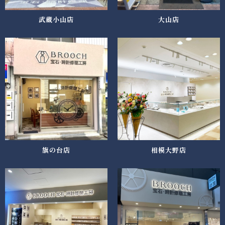
武蔵小山店
大山店
旗の台店
相模大野店