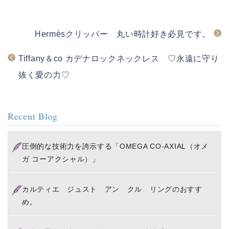
b
a
o
t
Hermèsクリッパー 丸い時計好き必見です。
o
k
Tiffany＆co カデナロックネックレス ♡永遠に守り
抜く愛の力♡
Recent Blog
圧倒的な技術力を誇示する「OMEGA CO-AXIAL（オメ
ガ コーアクシャル）」
カルティエ ジュスト アン クル リングのおすす
め。