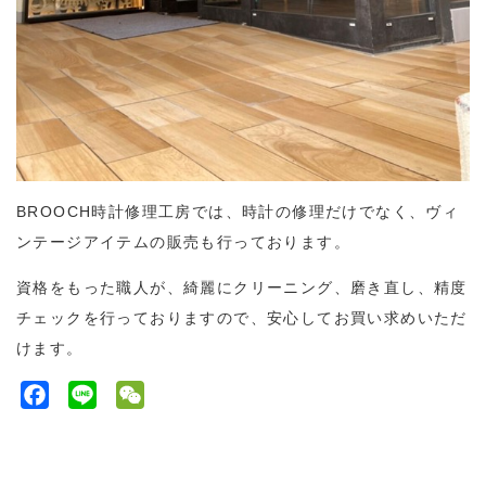
BROOCH時計修理工房では、時計の修理だけでなく、ヴィ
ンテージアイテムの販売も行っております。
資格をもった職人が、綺麗にクリーニング、磨き直し、精度
チェックを行っておりますので、安心してお買い求めいただ
けます。
F
L
W
a
i
e
c
n
C
e
e
h