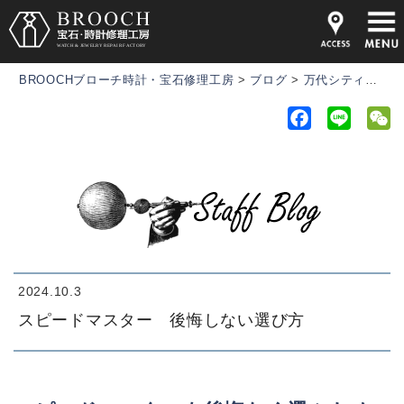
BROOCHブローチ時計・宝石修理工房
>
ブログ
>
万代シティ店
>
F
L
a
i
e
c
n
C
e
e
h
b
a
o
t
o
k
2024.10.3
スピードマスター 後悔しない選び方