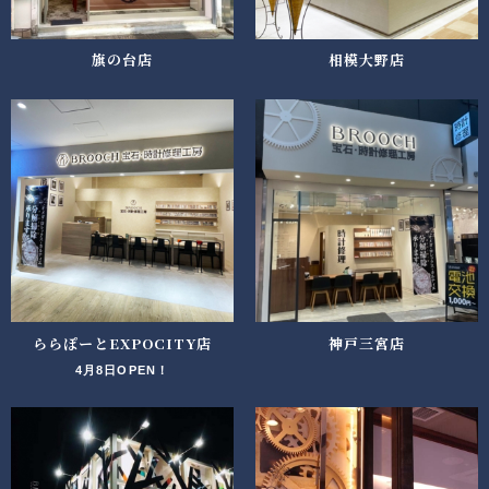
旗の台店
相模大野店
ららぽーとEXPOCITY店
神戸三宮店
4月8日OPEN！