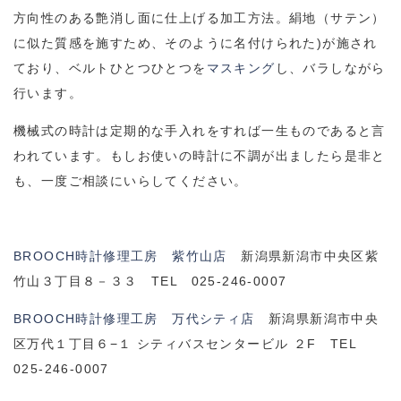
方向性のある艶消し面に仕上げる加工方法。絹地（サテン）
に似た質感を施すため、そのように名付けられた
)
が施され
ており、ベルトひとつひとつを
マスキング
し、バラしながら
行います。
機械式の時計は定期的な手入れをすれば一生ものであると言
われています。もしお使いの時計に不調が出ましたら是非と
も、一度ご相談にいらしてください。
BROOCH時計修理工房 紫竹山店
新潟県新潟市中央区紫
竹山３丁目８－３３ TEL 025-246-0007
BROOCH時計修理工房 万代シティ店
新潟県新潟市中央
区万代１丁目６−１ シティバスセンタービル ２F TEL
025-246-0007