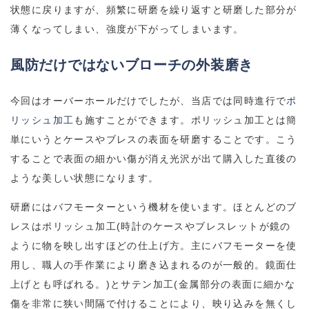
状態に戻りますが、頻繁に研磨を繰り返すと研磨した部分が
薄くなってしまい、強度が下がってしまいます。
風防だけではないブローチの外装磨き
今回はオーバーホールだけでしたが、当店では同時進行で
ポ
リッシュ加工
も施すことができます。ポリッシュ加工とは簡
単にいうとケースやブレスの表面を研磨することです。こう
することで表面の細かい傷が消え光沢が出て購入した直後の
ような美しい状態になります。
研磨にはバフモーターという機材を使います。ほとんどのブ
レスはポリッシュ加工
(
時計のケースやブレスレットが鏡の
ように物を映し出すほどの仕上げ方。主にバフモーターを使
用し、職人の手作業により磨き込まれるのが一般的。鏡面仕
上げとも呼ばれる。
)
とサテン加工
(
金属部分の表面に細かな
傷を非常に狭い間隔で付けることにより、映り込みを無くし