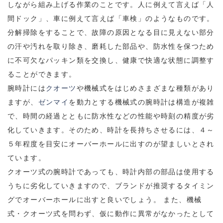
しながら組み上げる作業のことです。人に例えて言えば「人
間ドック」、車に例えて言えば「車検」のようなものです。
分解掃除をすることで、故障の原因となる目に見えない部分
の汗や汚れを取り除き、磨耗した部品や、防水性を保つため
に不可欠なパッキン類を交換し、健康で快適な状態に調整す
ることができます。
腕時計には
クオーツ
や機械式をはじめさまざまな種類があり
ますが、
ゼンマイ
を動力とする機械式の腕時計は構造が複雑
で、時間の経過とともに防水性などの性能や時刻の精度が劣
化していきます。そのため、時計を長持ちさせるには、４～
５年程度を目安にオーバーホールに出すのが望ましいとされ
ています。
クオーツ式の腕時計であっても、時計内部の部品は使用する
うちに劣化していきますので、ブランドが推奨するタイミン
グでオーバーホールに出すと良いでしょう。 また、機械
式・クオーツ式を問わず、仮に動作に異常がなかったとして