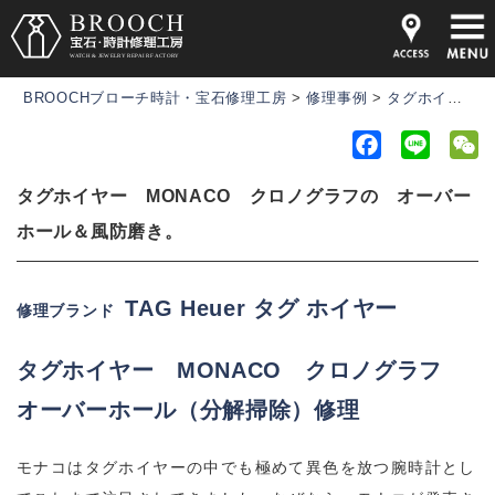
BROOCHブローチ時計・宝石修理工房
>
修理事例
>
タグホイヤー MONACO クロノグラフの オーバーホール＆風防磨き。
F
L
a
i
e
タグホイヤー MONACO クロノグラフの オーバー
c
n
C
e
e
h
ホール＆風防磨き。
b
a
o
t
TAG Heuer タグ ホイヤー
修理ブランド
o
k
タグホイヤー
MONACO クロノグラフ
オーバーホール（分解掃除）修理
モナコはタグホイヤーの中でも極めて異色を放つ腕時計とし