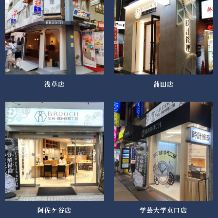
浅草店
蒲田店
阿佐ケ谷店
学芸大学東口店