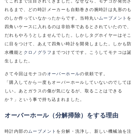
てこれまで注目されてきました。なぜなら、モナコが発売さ
れるまで、どの時計メーカーも自動巻きの腕時計は丸形のも
のしか作っていなかったからです。当時丸い
ムーブメント
を
四角いケースに入れるのは非効率であるとされていたので、
だれもやろうとしませんでした。しかしタグホイヤーはそこ
に目をつけて、あえて四角い時計を開発しました。しかも防
水機能と
クロノグラフ
までつけてです。こうしてモナコは誕
生しました。
さて今回はモナコの
オーバーホール
の依頼です。
「購入してから一度もオーバーホールしていないのでしてほ
しい。あとガラスの傷が気になるが、取ることはできる
か？」という事で持ち込まれました。
オーバーホール（分解掃除）をする理由
時計内部の
ムーブメント
を分解・洗浄し、新しい機械油を注