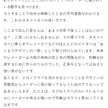
針がストップしたところの
クロノグラフ
のメーターに書かれて
いる数字を見つけます。
そうすることで自分が移動したときの平均速度がわかりま
す。これが
タキメーター
の使い方です。
ここまで読んだ皆さんは「あまり日常で使うことはないので
は？」と思ったかもしれませんが、その通りです。
タキメー
ター
に限らず
テレメーター
などのほとんどのメーターは「あ
くまでデザインの一部」として取り付けられています。本来
テレメーターは大砲の発砲の音と光の間隔を計り、距離を計
測するために作られたものでした。正直今となってはあまり
使い道がないです。
あくまで、クロノグラフを活かせるということをデザインの
雰囲気からユーザーに受け取ってもらうためのアクセントで
あるといえます。たとえば、
タグホイヤー
のカレラにも
ベゼ
ル
にメーターが有るか無いかで印象はガラリと変わってくる
はずです。