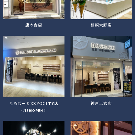
旗の台店
相模大野店
ららぽーとEXPOCITY店
神戸三宮店
4月8日OPEN！