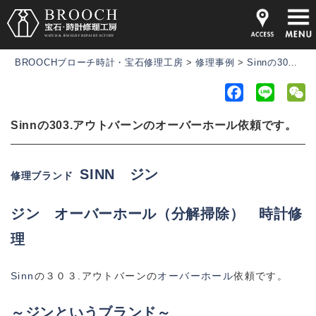
BROOCHブローチ時計・宝石修理工房
>
修理事例
>
Sinnの303.アウトバーンのオーバーホール依頼です。
F
L
a
i
e
Sinnの303.アウトバーンのオーバーホール依頼です。
c
n
C
e
e
h
b
a
SINN ジン
修理ブランド
o
t
o
ジン
オーバーホール（分解掃除） 時計修
k
理
Sinn
の３０３.アウトバーンの
オーバーホール
依頼です。
～ジンというブランド～