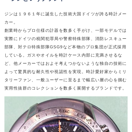
ジンは１９６１年に誕生した技術大国ドイツが誇る時計メー
カー。
創業時からプロ仕様の計器を数多く手がけ、一部モデルでは
実際にドイツの税関犯罪局や警察特殊部隊、消防レスキュー
部隊、対テロ特殊部隊GSG9など本物のプロ集団が正式採用
している。ガスやオイルを時計ケース内部に充満させるな
ど、他メーカーではおよそ考えつかないような独自の技術に
よって驚異的な耐久性や視認性を実現。時計愛好家からミリ
タリーファン、一般ユーザーに至るまで幅広い層の心を掴む
実用性抜群のコレクションを数多く展開するブランドです。