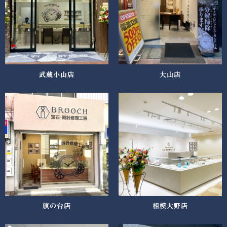
武蔵小山店
大山店
旗の台店
相模大野店