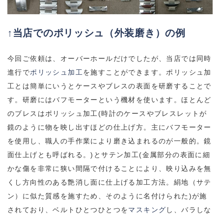
↑当店でのポリッシュ（外装磨き）の例
今回ご依頼は、オーバーホールだけでしたが、当店では同時
進行で
ポリッシュ加工
を施すことができます。ポリッシュ加
工とは簡単にいうとケースやブレスの表面を研磨することで
す。研磨にはバフモーターという機材を使います。ほとんど
のブレスはポリッシュ加工(時計のケースやブレスレットが
鏡のように物を映し出すほどの仕上げ方。主にバフモーター
を使用し、職人の手作業により磨き込まれるのが一般的。鏡
面仕上げとも呼ばれる。)とサテン加工(金属部分の表面に細
かな傷を非常に狭い間隔で付けることにより、映り込みを無
くし方向性のある艶消し面に仕上げる加工方法。絹地（サテ
ン）に似た質感を施すため、そのように名付けられた)が施
されており、ベルトひとつひとつを
マスキング
し、バラしな