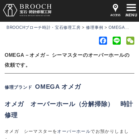
BROOCHブローチ時計・宝石修理工房
>
修理事例
>
OMEGA－オメガ－ シーマスターのオーバーホールの依頼です。
F
L
a
i
e
OMEGA－オメガ－ シーマスターのオーバーホールの
c
n
C
e
e
h
依頼です。
b
a
o
t
OMEGA オメガ
修理ブランド
o
k
オメガ
オーバーホール（分解掃除） 時計
修理
オメガ シーマスターを
オーバーホール
でお預かりしまし