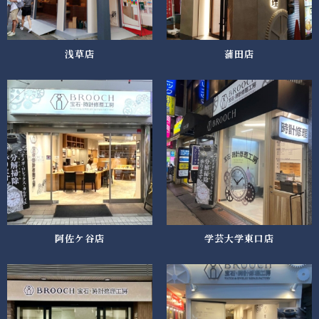
浅草店
蒲田店
阿佐ケ谷店
学芸大学東口店