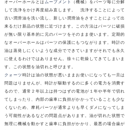
オーバーホールとは
ムーブメント
（機械）をパーツ毎に分解
して洗浄をかけ再度組み直します。 洗浄することによって
古い潤滑油を洗い流し、新しい潤滑油をさすことによって出
来るだけ新品の状態に近づけます。この方法はパーツに破損
が無い限り基本的に元のパーツをそのまま使います。定期的
なオーバーホールはパーツの保護にもつながります。時計の
油は蒸発しにくいような成分でできていますがそれでも永久
に使えるわけではありません。徐々に乾燥してきてしまいま
す。この状態を油切れと呼びます。
クォーツ
時計は油の状態が悪いままお使いになっても一旦は
問題はりませんが、時計が駆動するのに多くの電力を消費す
るので、通常２年以上は持つはずの電池が１年や半年で切れ
てしまったり、内部の歯車に負担がかかっていることも少な
くないため、摩耗パーツが通常よりも早くダメになってしま
う可能性があるなどの問題点があります。油が切れた状態で
無理に機械を動かすと歯車に負担がかかり、最悪の場合歯が