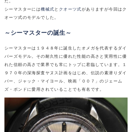
た。
シーマスターには
機械式
と
クオーツ式
がありますが今回はク
オーツ式のモデルでした。
～シーマスターの誕生～
シーマスターは１９４８年に誕生したオメガを代表するダイ
バーズモデル。その耐久性に優れた性能の高さと実用性に優
れた信頼の高さで業界でも常にトップに君臨しています。１
９７０年の深海探査ヤヌス計画をはじめ、伝説の素潜りダイ
バー、ジャック・マイヨール、映画「００７」のジェーム
ズ・ボンドに愛用されていることでも有名です。