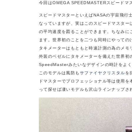
今回はOMEGA SPEEDMASTERスピ
スピードマスターといえばNASAの宇宙飛
なっていますが、実はこのスピードマスター
の平均速度を図ることができます。ちなみに
ます。世界初のことを二つも同時にやっての
タキメーターはもともと時速計測の為のメモ
外装のベゼルにタキメーターを備えた世界初
SpeedMasterみたいなデザインの時計を
このモデルは風防も
サファイヤクリスタル
を
ドマスターでプロフェッショナル等は使用を
って探せば凄いモデルも沢山ラインナップさ