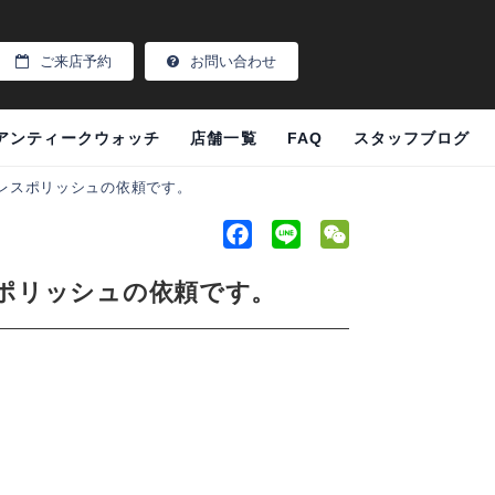
ご来店予約
お問い合わせ
アンティークウォッチ
店舗一覧
FAQ
スタッフブログ
･ブレスポリッシュの依頼です。
F
L
W
a
i
e
レスポリッシュの依頼です。
c
n
C
e
e
h
b
a
o
t
o
k