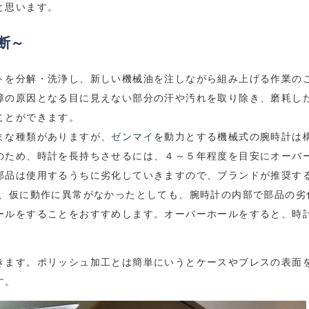
と思います。
断～
ト
を分解・洗浄し、新しい機械油を注しながら組み上げる作業の
障の原因となる目に見えない部分の汗や汚れを取り除き、磨耗し
ことができます。
まな種類がありますが、
ゼンマイ
を動力とする機械式の腕時計は
のため、時計を長持ちさせるには、４～５年程度を目安にオーバ
部品は使用するうちに劣化していきますので、ブランドが推奨す
ず、仮に動作に異常がなかったとしても、腕時計の内部で部品の劣
ールをすることをおすすめします。オーバーホールをすると、時
きます。ポリッシュ加工とは簡単にいうとケースやブレスの表面
す。