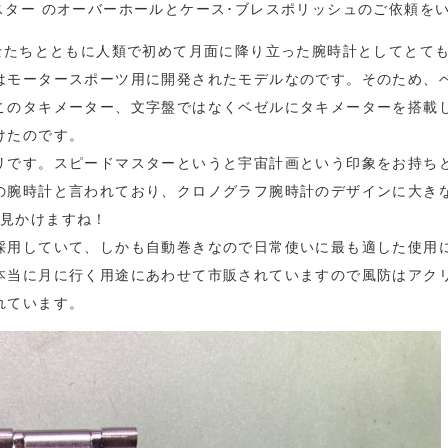
ードマスター のオーバーホールとケース･ブレスポリッシュのご依頼を
行士たちとともに人類で初めて月面に降り立った腕時計としてとて
はモータースポーツ用に開発されたモデルなのです。そのため、
このタキメーター、文字盤ではなくベゼルにタキメーターを搭載
けたのです。
リです。スピードマスターというと宇宙計画という印象をお持ち
の腕時計と言われており、クロノグラフ腕時計のデザインに大き
よく見かけますね！
採用していて、しかも自動巻きなので日常使いに最も適した使用
本当に月に行く用途にあわせて市販されていますので風防はアク
れています。