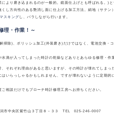
業により磨き込まれるのが一般的。鏡面仕上げとも呼ばれる。)と
無くし方向性のある艶消し面に仕上げる加工方法。絹地（サテン
マスキング
し、バラしながら行います。
修理・作業！～
解掃除)、ポリッシュ加工(外装磨き)だけではなく、電池交換・
や水滴が入ってしまった時計の乾燥などありとあらゆる修理・作
計、それぞれ理由があると思いますが、その時計が壊れてしまっ
にはいらっしゃるかもしれません、ですが壊れないように定期的
度ご相談だけでもブローチ時計修理工房へお持ちください。
市中央区紫竹山３丁目８－３３ TEL 025-246-0007