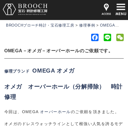
BROOCHブローチ時計・宝石修理工房
>
修理事例
>
OMEGA－オメガ－オーバーホールのご依頼です。
F
L
a
i
e
OMEGA－オメガ－オーバーホールのご依頼です。
c
n
C
e
e
h
b
a
OMEGA オメガ
修理ブランド
o
t
o
オメガ
オーバーホール（分解掃除） 時計
k
修理
今回は、OMEGA
オーバーホール
のご依頼を頂きました。
オメガのドレスウォッチラインとして根強い人気を誇るモデ