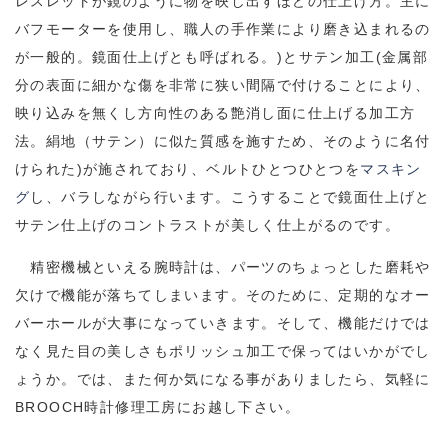
レスレットが鏡のように物を映し出すほどの仕上げ方。主に
バフモーターを使用し、職人の手作業により磨き込まれるの
が一般的。鏡面仕上げとも呼ばれる。)とサテン加工(金属部
分の表面に細かな傷を非常に狭い間隔で付けることにより、
映り込みを無くし方向性のある艶消し面に仕上げる加工方
法。絹地（サテン）に似た質感を施すため、そのように名付
けられた)が施されており、ベルトひとつひとつを
マスキン
グ
し、バラしながら行います。こうすることで鏡面仕上げと
サテン仕上げのコントラストが美しく仕上がるのです。
精密機械といえる腕時計は、パーツのちょっとした磨耗や
欠けで機能が落ちてしまいます。そのために、定期的なオー
バーホールが大事になっていきます。そして、機能だけでは
なく見た目の美しさもポリッシュ加工で保ってはいかがでし
ょうか。では、また何か気になる事がありましたら、気軽に
BROOCH時計修理工房にお越し下さい。