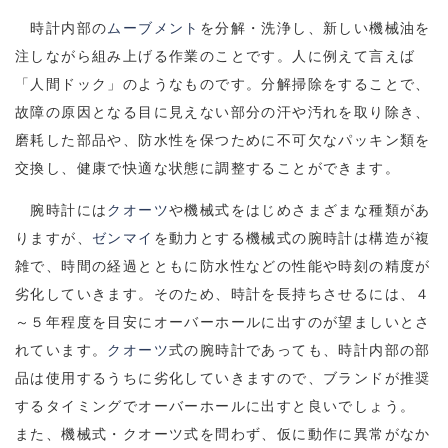
時計内部の
ムーブメント
を分解・洗浄し、新しい機械油を
注しながら組み上げる作業のことです。人に例えて言えば
「人間ドック」のようなものです。分解掃除をすることで、
故障の原因となる目に見えない部分の汗や汚れを取り除き、
磨耗した部品や、防水性を保つために不可欠なパッキン類を
交換し、健康で快適な状態に調整することができます。
腕時計には
クオーツ
や機械式をはじめさまざまな種類があ
りますが、
ゼンマイ
を動力とする機械式の腕時計は構造が複
雑で、時間の経過とともに防水性などの性能や時刻の精度が
劣化していきます。そのため、時計を長持ちさせるには、４
～５年程度を目安にオーバーホールに出すのが望ましいとさ
れています。
クオーツ
式の腕時計であっても、時計内部の部
品は使用するうちに劣化していきますので、ブランドが推奨
するタイミングでオーバーホールに出すと良いでしょう。
また、機械式・クオーツ式を問わず、仮に動作に異常がなか