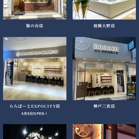
旗の台店
相模大野店
ららぽーとEXPOCITY店
神戸三宮店
4月8日OPEN！