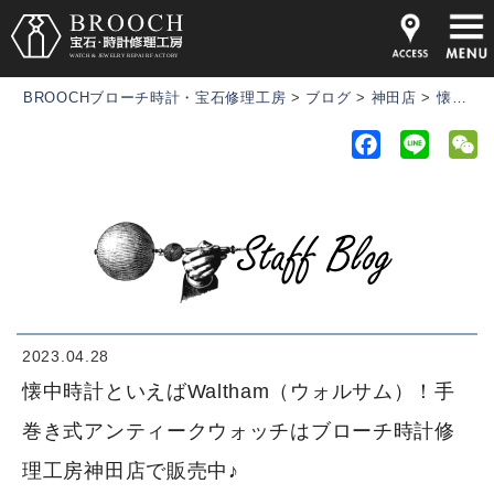
BROOCHブローチ時計・宝石修理工房
>
ブログ
>
神田店
>
懐中時計といえばWaltham（ウォルサム）！手巻き式アンティークウォッチはブローチ時計修理工房神田店で販売中♪
F
L
a
i
e
c
n
C
e
e
h
b
a
o
t
o
k
2023.04.28
懐中時計といえばWaltham（ウォルサム）！手
巻き式アンティークウォッチはブローチ時計修
理工房神田店で販売中♪