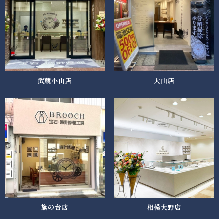
武蔵小山店
大山店
旗の台店
相模大野店