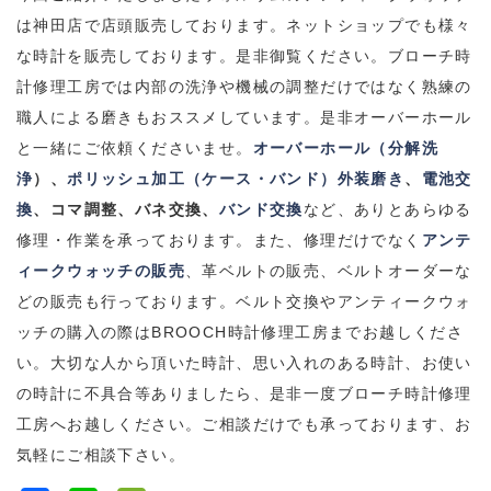
は神田店で店頭販売しております。ネットショップでも様々
な時計を販売しております。是非御覧ください。ブローチ時
計修理工房では内部の洗浄や機械の調整だけではなく熟練の
職人による磨きもおススメしています。是非オーバーホール
と一緒にご依頼くださいませ。
オーバーホール（分解洗
浄
）、
ポリッシュ加工（ケース・バンド）外装磨き
、
電池交
換
、コマ調整、バネ交換、
バンド交換
など、ありとあらゆる
修理・作業を承っております。
また、修理だけでなく
アンテ
ィークウォッチの販売
、革ベルトの販売、ベルトオーダーな
どの販売も行っております。
ベルト交換やアンティークウォ
ッチの購入の際は
BROOCH
時計修理工房までお越しくださ
い。
大切な人から頂いた時計、思い入れのある時計、お使い
の時計に不具合等ありましたら、是非一度ブローチ時計修理
工房へお越しください。
ご相談だけでも承っております、お
気軽にご相談下さい。