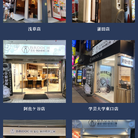
浅草店
蒲田店
阿佐ケ谷店
学芸大学東口店