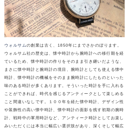
ウォルサム
の創業は古く、1850年にまでさかのぼります。
ウォルサム社の歴史は、懐中時計から腕時計への移行期を経
ているため、懐中時計の作りをそのまま引き継いだような、
まさに懐中時計と腕時計の境目、腕時計としても使える懐中
時計、懐中時計の機械をそのまま腕時計にしたものといった
味のある時計が多くあります。そういった時計を手に入れる
ことができれば、時代を感じるアンティークとして楽しめる
こと間違いなしです。１００年を経た懐中時計、デザイン性
や装飾性の高い懐中時計、懐中時計の面影を残す初期の腕時
計、戦時中の軍用時計など、アンティーク時計としてお楽し
みいただくには本当に幅広い選択肢があり、深くそして幅広