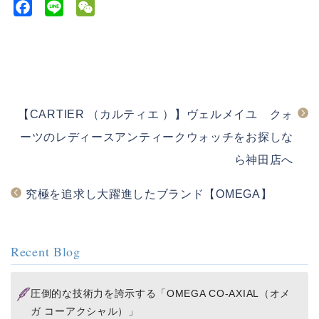
F
L
W
a
i
e
c
n
C
e
e
h
b
a
o
t
【CARTIER （カルティエ ）】ヴェルメイユ クォ
o
k
ーツのレディースアンティークウォッチをお探しな
ら神田店へ
究極を追求し大躍進したブランド【OMEGA】
Recent Blog
圧倒的な技術力を誇示する「OMEGA CO-AXIAL（オメ
ガ コーアクシャル）」