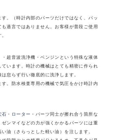
ます。（時計内部のパーツだけではなく、パッ
ても過言ではありません。お客様が普段ご使用
す。
）・超音波洗浄機・ベンジンという特殊な液体
しています。時計の機械はとても精密に作られ
検は怠らず行い徹底的に洗浄します。
ます。防水検査専用の機械で気圧をかけ時計内
穴石
・
ローター
・パーツ同士が擦れ合う箇所な
、ゼンマイなどの力が強くかかるパーツには重
高い油（さらっとした軽い油）を注します。