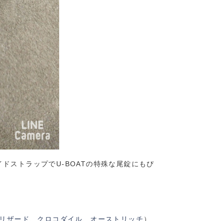
ストラップでU-BOATの特殊な尾錠にもぴ
リザード
、
クロコダイル
、
オーストリッチ
）