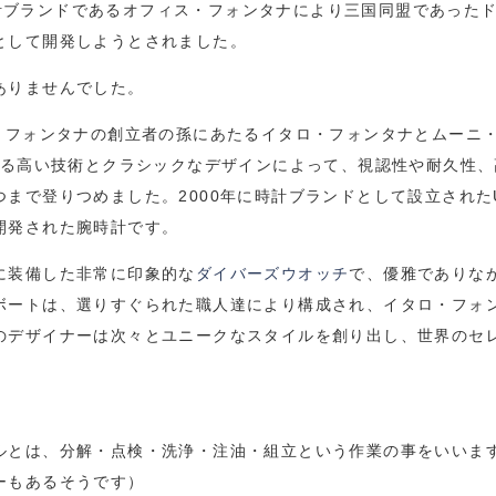
の時計ブランドであるオフィス・フォンタナにより三国同盟であった
として開発しようとされました。
ありませんでした。
・フォンタナの創立者の孫にあたるイタロ・フォンタナとムーニ
による高い技術とクラシックなデザインによって、視認性や耐久性
まで登りつめました。2000年に時計ブランドとして設立されたU
開発された腕時計です。
に装備した非常に印象的な
ダイバーズウオッチ
で、優雅でありな
ボートは、選りすぐられた職人達により構成され、イタロ・フォ
のデザイナーは次々とユニークなスタイルを創り出し、世界のセ
ルとは、分解・点検・洗浄・注油・組立という作業の事をいいま
ーもあるそうです）