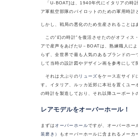
「U-BOAT]は、1940年代にイタリア
ア軍航空部隊のパイロットのための軍用時計
しかし、戦局の悪化のため生産されることは
この”幻の時計”を復活させたのがオフィス
アで産声をあげたU－BOATは、熟練職人
らず、全世界で最も人気のあるブランドの一つ
して当時の設計図やデザイン画を参考にして
それは大ぶりの
リューズ
をケース左サイド
す。イタリア、ルッカ近郊に本社を置くユー
の時計を製造しており、それ以降ユーボート
レアモデルをオーバーホール！
まずは
オーバーホール
ですが、オーバーホー
装磨き）
もオーバーホールに含まれるメーカ