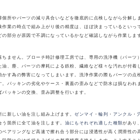
個所やパーツの減り具合いなどを徹底的に点検しながら分解し
検作業の時点で組み上がり後の精度は、ほぼ決まっているといっ
どの部分が原因で不調になっているかなど確認しながら作業しま
ちません。ブローチ時計修理工房では、専用の洗浄機（パーツ
た油、塵、パーツの摩耗による鉄粉、繊維など様々な汚れが付着
動かす為の弊害になってしまいます。洗浄作業の際もパーツの点
。パッキンの劣化やケース・裏蓋の歪みなどで防水は損なわれ
ばパッキンの交換、歪み調整を行います。
所に新しい油を注し組み上げます。
ゼンマイ
・
輪列
・
アンクル
・
合う箇所に全て油を注します。
油にもそれぞれ適した種類
があり
のベアリングなど高速で擦れ合う部分には浸透性が高く潤滑性の