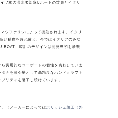
ドイツ軍の潜水艦部隊Uボートの乗員とイタリ
・マウファリジによって復刻されます。イタリ
、高い精度を兼ね備え、今ではイタリアのみな
-BOAT。時計のデザインは開発当初を踏襲
がら実用的なユーボートの個性を表わしていま
ンタナを司令塔として高精度なハンドクラフト
レブリティを魅了し続けています。
す。（メーカーによっては
ポリッシュ加工（外