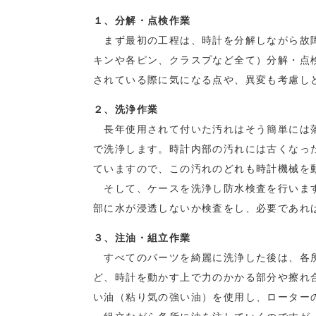
１、分解・点検作業
まず最初の工程は、時計を分解しながら故障
キンや各ピン、クラスプなど全て）分解・点
されている際に気になる点や、異変も考慮し
２、洗浄作業
長年使用されて付いた汚れはそう簡単には落
で洗浄します。時計内部の汚れには古くなっ
ていますので、この汚れのどれも時計機械を
そして、ケースを洗浄し防水検査を行います
部に水が浸透しないか検査をし、必要であれ
３、注油・組立作業
すべてのパーツを綺麗に洗浄した後は、各
ど、時計を動かす上で力のかかる部分や擦れ
い油（粘り気の強い油）を使用し、ローター