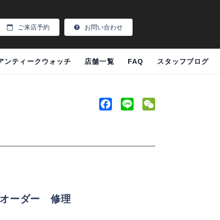
ご来店予約
お問い合わせ
アンティークウォッチ
店舗一覧
FAQ
スタッフブログ
F
L
W
a
i
e
c
n
C
e
e
h
b
a
o
t
o
k
オーダー 修理