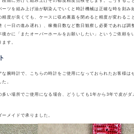
段階に分けて組み上げその都度精度点検をします。こうするこ
パーツを組み上げ油が馴染んでいくと時計機械は正確な時を刻み
精度が良くても、ケースに収め裏蓋を閉めると精度が変わるこ
整（一日の進み遅れ）、稼働日数など数日観察し必要であれば調
後かに「またオーバーホールをお願いしたい」というご依頼を
ります。
ト
な腕時計で、こちらの時計をご使用になっておられたお客様は
した。
の多い場所でご使用になる場合、どうしても1年から3年で皮がダ
ダーメイドで承りました。